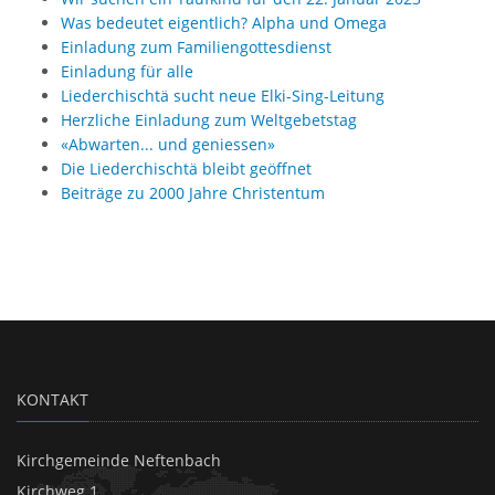
Was bedeutet eigentlich? Alpha und Omega
Einladung zum Familiengottesdienst
Einladung für alle
Liederchischtä sucht neue Elki-Sing-Leitung
Herzliche Einladung zum Weltgebetstag
«Abwarten... und geniessen»
Die Liederchischtä bleibt geöffnet
Beiträge zu 2000 Jahre Christentum
KONTAKT
Kirchgemeinde Neftenbach
Kirchweg 1