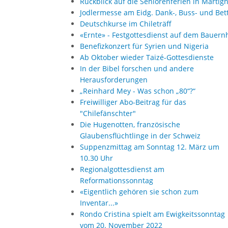
Rückblick auf die Seniorenferien in Martig
Jodlermesse am Eidg. Dank-, Buss- und Bet
Deutschkurse im Chileträff
«Ernte» - Festgottesdienst auf dem Bauern
Benefizkonzert für Syrien und Nigeria
Ab Oktober wieder Taizé-Gottesdienste
In der Bibel forschen und andere
Herausforderungen
„Reinhard Mey - Was schon „80“?“
Freiwilliger Abo-Beitrag für das
"Chilefänschter"
Die Hugenotten, französische
Glaubensflüchtlinge in der Schweiz
Suppenzmittag am Sonntag 12. März um
10.30 Uhr
Regionalgottesdienst am
Reformationssonntag
«Eigentlich gehören sie schon zum
Inventar...»
Rondo Cristina spielt am Ewigkeitssonntag
vom 20. November 2022