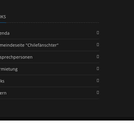
NKS
enda
meindeseite "Chilefänschter"
sprechpersonen
rmietung
nks
tern