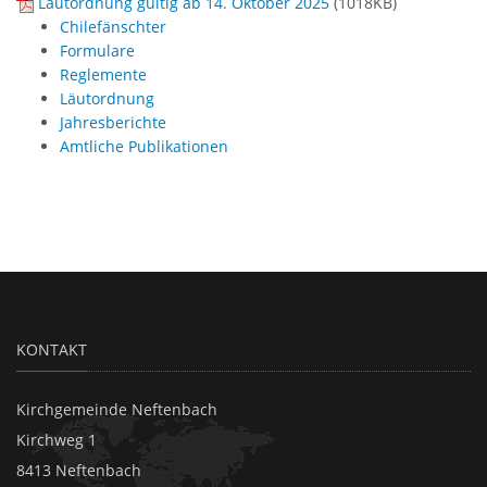
Läutordnung gültig ab 14. Oktober 2025
(
1018KB
)
Chilefänschter
Formulare
Reglemente
Läutordnung
Jahresberichte
Amtliche Publikationen
KONTAKT
Kirchgemeinde Neftenbach
Kirchweg 1
8413 Neftenbach