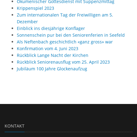
Ökumenischer Gottesdienst mit Suppenzmittag
Krippenspiel 2023
Zum internationalen Tag der Freiwilligen am 5.
Dezember
Einblick ins diesjährige Konflager
Sonnenschein pur bei den Seniorenferien in Seefeld
Als Neftenbach geschichtlich «ganz gross» war
Konfirmation vom 4. Juni 2023
Rückblick Lange Nacht der Kirchen
Rückblick Seniorenausflug vom 25. April 2023
Jubiläum 100 Jahre Glockenaufzug
KONTAKT