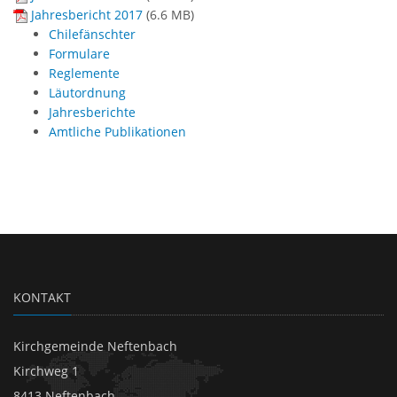
Jahresbericht 2017
(
6.6 MB
)
Chilefänschter
Formulare
Reglemente
Läutordnung
Jahresberichte
Amtliche Publikationen
KONTAKT
Kirchgemeinde Neftenbach
Kirchweg 1
8413 Neftenbach