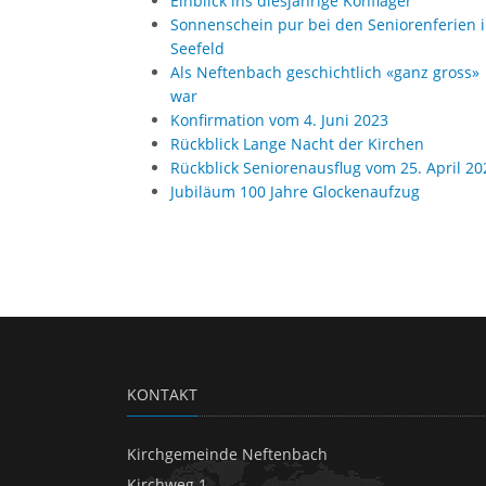
Einblick ins diesjährige Konflager
Sonnenschein pur bei den Seniorenferien 
Seefeld
Als Neftenbach geschichtlich «ganz gross»
war
Konfirmation vom 4. Juni 2023
Rückblick Lange Nacht der Kirchen
Rückblick Seniorenausflug vom 25. April 20
Jubiläum 100 Jahre Glockenaufzug
KONTAKT
Kirchgemeinde Neftenbach
Kirchweg 1