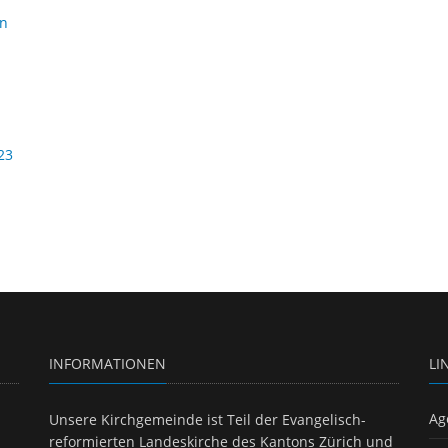
in
23
INFORMATIONEN
LI
Ag
Unsere Kirchgemeinde ist Teil der Evangelisch-
reformierten Landeskirche des Kantons Zürich und