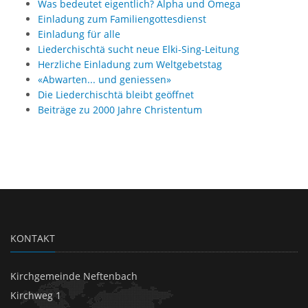
Was bedeutet eigentlich? Alpha und Omega
Einladung zum Familiengottesdienst
Einladung für alle
Liederchischtä sucht neue Elki-Sing-Leitung
Herzliche Einladung zum Weltgebetstag
«Abwarten... und geniessen»
Die Liederchischtä bleibt geöffnet
Beiträge zu 2000 Jahre Christentum
KONTAKT
Kirchgemeinde Neftenbach
Kirchweg 1