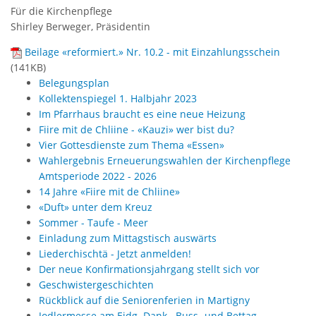
Für die Kirchenpflege
Shirley Berweger, Präsidentin
Beilage «reformiert.» Nr. 10.2 - mit Einzahlungsschein
(
141KB
)
Belegungsplan
Kollektenspiegel 1. Halbjahr 2023
Im Pfarrhaus braucht es eine neue Heizung
Fiire mit de Chliine - «Kauzi» wer bist du?
Vier Gottesdienste zum Thema «Essen»
Wahlergebnis Erneuerungswahlen der Kirchenpflege
Amtsperiode 2022 - 2026
14 Jahre «Fiire mit de Chliine»
«Duft» unter dem Kreuz
Sommer - Taufe - Meer
Einladung zum Mittagstisch auswärts
Liederchischtä - Jetzt anmelden!
Der neue Konfirmationsjahrgang stellt sich vor
Geschwistergeschichten
Rückblick auf die Seniorenferien in Martigny
Jodlermesse am Eidg. Dank-, Buss- und Bettag