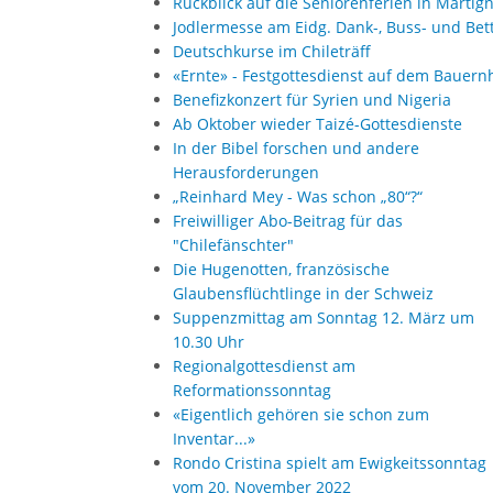
Rückblick auf die Seniorenferien in Martig
Jodlermesse am Eidg. Dank-, Buss- und Bet
Deutschkurse im Chileträff
«Ernte» - Festgottesdienst auf dem Bauern
Benefizkonzert für Syrien und Nigeria
Ab Oktober wieder Taizé-Gottesdienste
In der Bibel forschen und andere
Herausforderungen
„Reinhard Mey - Was schon „80“?“
Freiwilliger Abo-Beitrag für das
"Chilefänschter"
Die Hugenotten, französische
Glaubensflüchtlinge in der Schweiz
Suppenzmittag am Sonntag 12. März um
10.30 Uhr
Regionalgottesdienst am
Reformationssonntag
«Eigentlich gehören sie schon zum
Inventar...»
Rondo Cristina spielt am Ewigkeitssonntag
vom 20. November 2022