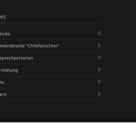
NKS
enda
meindeseite "Chilefänschter"
sprechpersonen
rmietung
nks
tern