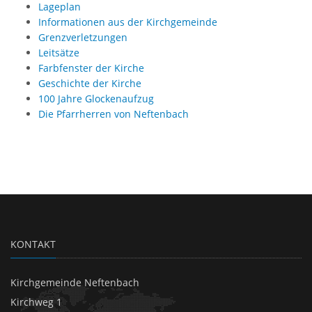
Lageplan
Informationen aus der Kirchgemeinde
Grenzverletzungen
Leitsätze
Farbfenster der Kirche
Geschichte der Kirche
100 Jahre Glockenaufzug
Die Pfarrherren von Neftenbach
KONTAKT
Kirchgemeinde Neftenbach
Kirchweg 1